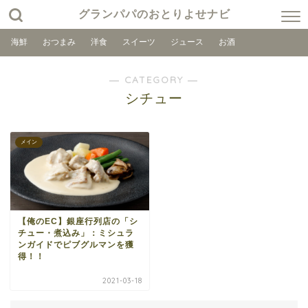
グランパパのおとりよせナビ
海鮮
おつまみ
洋食
スイーツ
ジュース
お酒
― CATEGORY ―
シチュー
メイン
【俺のEC】銀座行列店の「シ
チュー・煮込み」：ミシュラ
ンガイドでピブグルマンを獲
得！！
2021-03-18