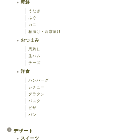
海鮮
うなぎ
ふぐ
カニ
粕漬け・西京漬け
おつまみ
馬刺し
生ハム
チーズ
洋食
ハンバーグ
シチュー
グラタン
パスタ
ピザ
パン
海鮮
デザート
スイーツ
おつまみ