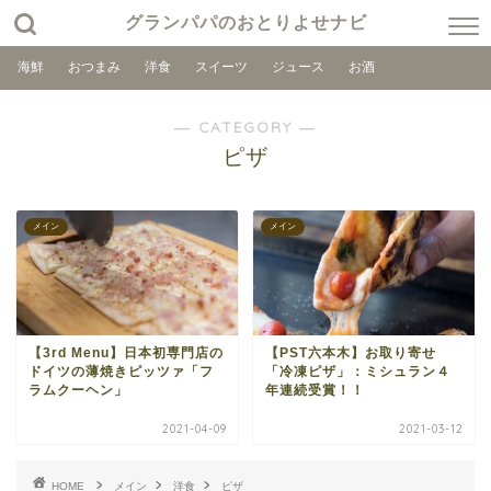
グランパパのおとりよせナビ
海鮮
おつまみ
洋食
スイーツ
ジュース
お酒
― CATEGORY ―
ピザ
メイン
メイン
【3rd Menu】日本初専門店の
【PST六本木】お取り寄せ
ドイツの薄焼きピッツァ「フ
「冷凍ピザ」：ミシュラン４
ラムクーヘン」
年連続受賞！！
2021-04-09
2021-03-12
HOME
メイン
洋食
ピザ