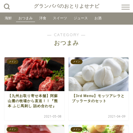
グランパパのおとりよせナビ
海鮮
おつまみ
洋食
スイーツ
ジュース
お酒
― CATEGORY ―
おつまみ
メイン
メイン
【九州お取り寄せ本舗】阿蘇
【3rd Menu】モッツアレラと
山麓の牧場から直送！！『熊
ブッラータのセット
本 ふじ馬刺し 詰め合わせ』
2021-05-08
2021-04-09
メイン
メイン